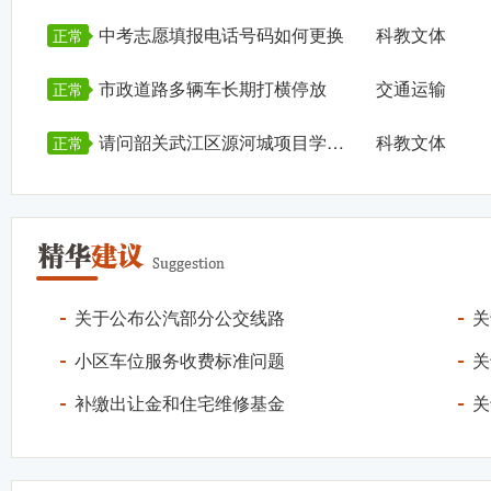
中考志愿填报电话号码如何更换
科教文体
正常
市政道路多辆车长期打横停放
交通运输
正常
请问韶关武江区源河城项目学区划分
科教文体
正常
关于公布公汽部分公交线路
关
小区车位服务收费标准问题
关
补缴出让金和住宅维修基金
关