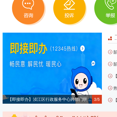
韶
韶
热
【即接即办】浈江区行政服务中心跨部门联动...
3/5
【