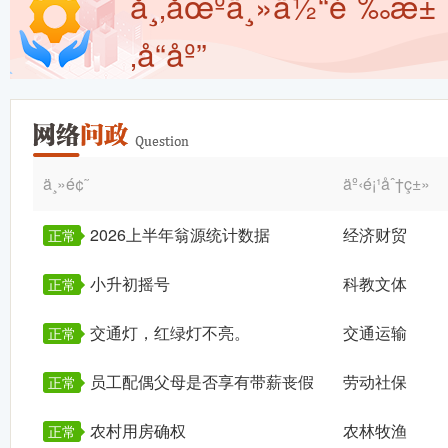
å¸‚åœºä¸»ä½“è¯‰æ±
‚å“åº”
ä¸»é¢˜
äº‹é¡¹åˆ†ç±»
2026上半年翁源统计数据
经济财贸
正常
小升初摇号
科教文体
正常
交通灯，红绿灯不亮。
交通运输
正常
员工配偶父母是否享有带薪丧假
劳动社保
正常
农村用房确权
农林牧渔
正常