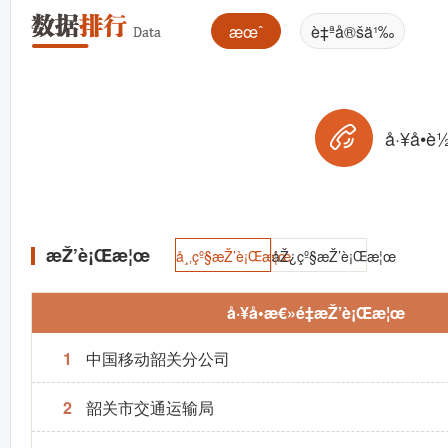
æœˆ
è‡ªå®šä¹‰
å·¥å•è
æŽ’è¡Œæ¦œ
å¸‚çº§æŽ’è¡Œæ¦œ
åŽ¿çº§æŽ’è¡Œæ¦œ
å·¥å•æ€»é‡æŽ’è¡Œæ¦œ
1
中国移动韶关分公司
2
韶关市交通运输局