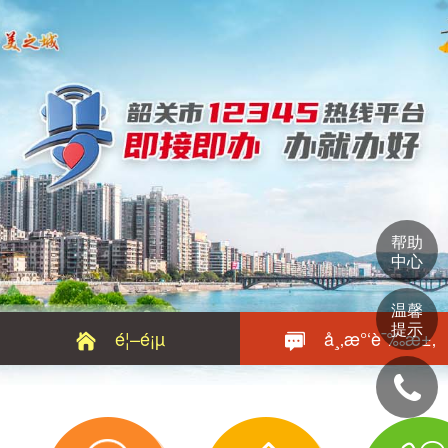
帮助
中心
温馨
提示
é¦–é¡µ
å¸‚æ°‘è¯‰æ±‚