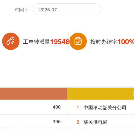
时间：
19548
100
工单转派量
按时办结率
490
1
中国移动韶关分公司
395
2
韶关供电局