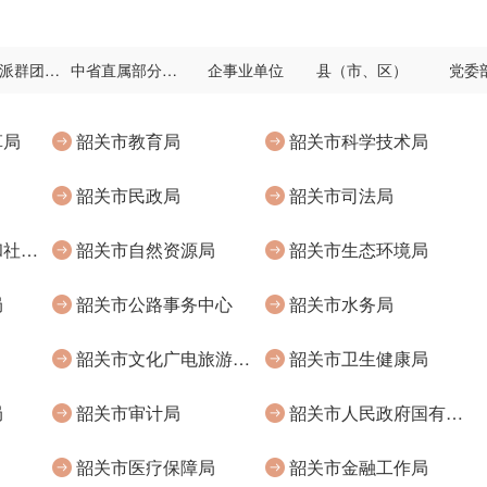
民主党派群团机关
中省直属部分行政事业单位
企事业单位
县（市、区）
党委
革局
韶关市教育局
韶关市科学技术局
韶关市民政局
韶关市司法局
韶关市人力资源和社会保障局
韶关市自然资源局
韶关市生态环境局
局
韶关市公路事务中心
韶关市水务局
韶关市文化广电旅游体育局
韶关市卫生健康局
局
韶关市审计局
韶关市人民政府国有资产监督管理委员会
韶关市医疗保障局
韶关市金融工作局