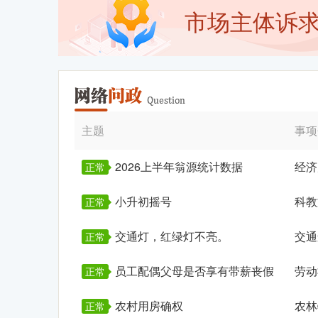
市场主体诉
主题
事项
2026上半年翁源统计数据
经济
正常
小升初摇号
科教
正常
交通灯，红绿灯不亮。
交通
正常
员工配偶父母是否享有带薪丧假
劳动
正常
农村用房确权
农林
正常