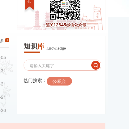
多
-05
-31
热门搜索：
公积金
-31
-21
-20