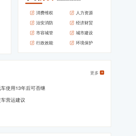
消费维权
人力资源
治安消防
经济财贸
市容城管
城市建设
行政效能
环境保护
更多
托车使用13年后可否继
交车营运建议